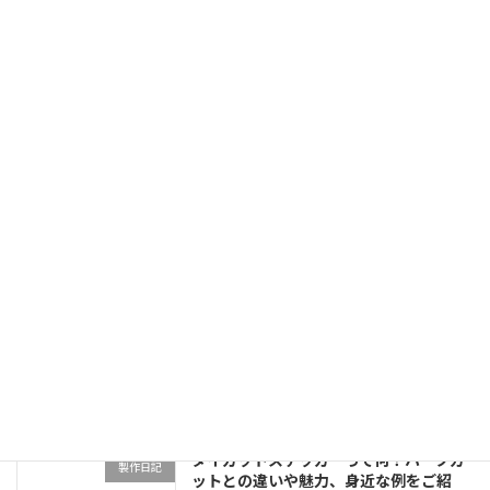
シールとステッカーの違いとは？素材や
製作日記
用途の観点からそれぞれの特徴を解説し
ます！
2022年5月24日
東京リベンジャーズ スーツstyle ICカー
キャラクターステッカー紹
ドステッカー 佐野万次郎
介
2022年5月20日
東京リベンジャーズ スーツstyle ICカー
キャラクターステッカー紹
ドステッカー 三ツ谷隆
介
2022年5月20日
ダイカットステッカーって何？ハーフカ
製作日記
ットとの違いや魅力、身近な例をご紹