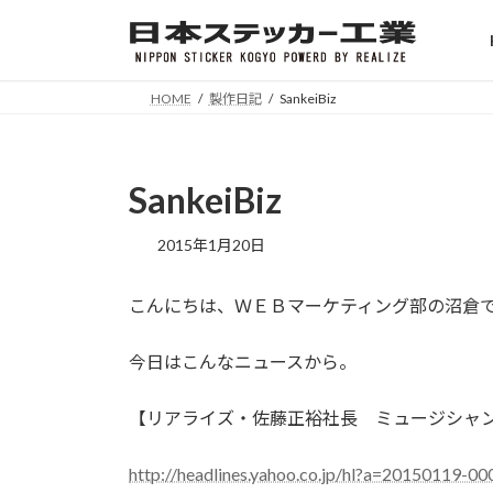
コ
ナ
ン
ビ
テ
ゲ
ン
ー
HOME
製作日記
SankeiBiz
ツ
シ
へ
ョ
ス
ン
SankeiBiz
キ
に
ッ
移
2015年1月20日
プ
動
こんにちは、ＷＥＢマーケティング部の沼倉
今日はこんなニュースから。
【リアライズ・佐藤正裕社長 ミュージシャ
http://headlines.yahoo.co.jp/hl?a=20150119-00